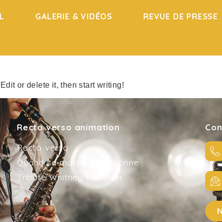
L
GALERIE & VIDÉOS
REVUE DE PRESSE
egorized
it or delete it, then start writing!
Recto verso animation
Con
Recto verso
Quand sa musique est bonne
Tribute Whitney Houston
N