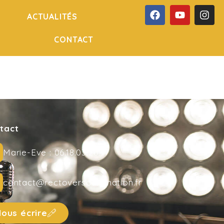
ACTUALITÉS
CONTACT
tact
Marie-Eve : 06.18.03.20.47
contact@rectoversoanimation.fr
ous écrire